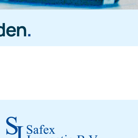
den
.