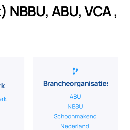
) NBBU, ABU, VCA ,
Brancheorganisaties
rk
ABU
erk
NBBU
)
Schoonmakend
Nederland