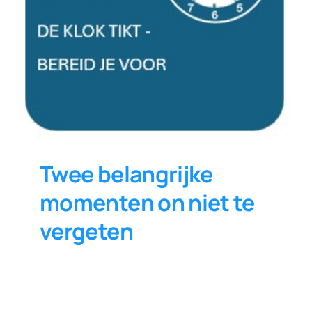
Twee belangrijke
momenten on niet te
vergeten