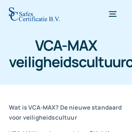
Skip
to
Togg
content
Navig
VCA-MAX
Home
veiligheidscultuur
Certificering
Inspectie
WTTA
Wat is VCA-MAX? De nieuwe standaard
voor veiligheidscultuur
Nieuws