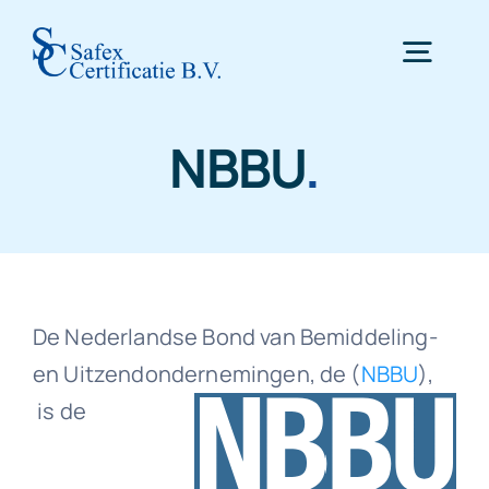
Skip
to
Togg
content
Navig
NBBU
.
Home
Certificering
Inspectie
De Nederlandse Bond van Bemiddeling-
en Uitzendondernemingen, de (
NBBU
),
WTTA
is de
Nieuws