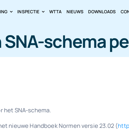
RING
INSPECTIE
WTTA
NIEUWS
DOWNLOADS
CO
 SNA-schema per 
voor het SNA-schema.
het nieuwe Handboek Normen versie 23.02 (
htt