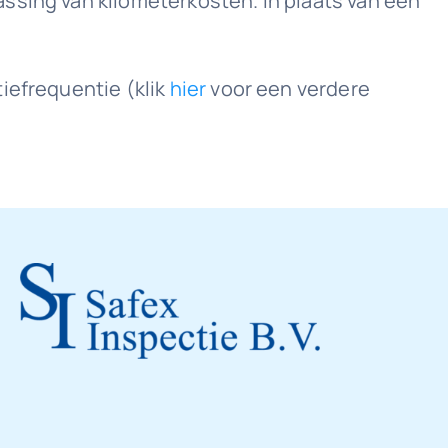
ssing van kilometerkosten. In plaats van een
iefrequentie (klik
hier
voor een verdere