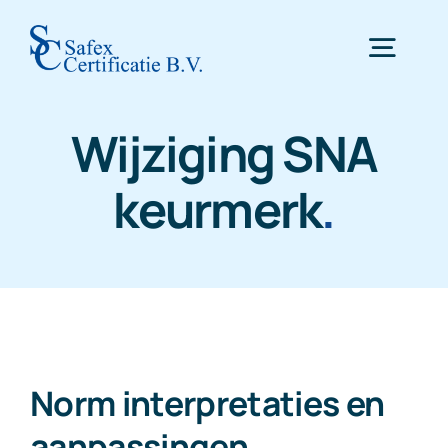
Skip
to
Togg
content
Navig
Wijziging SNA
Home
keurmerk
.
Certificering
Inspectie
WTTA
Norm interpretaties en
Nieuws
aanpassingen