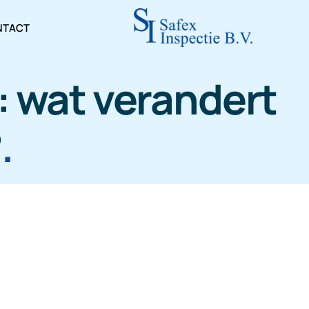
NTACT
: wat verandert
?
.