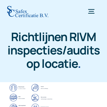
Skip
to
Togg
content
Navig
Richtlijnen RIVM
Home
inspecties/audits
Certificering
op locatie
.
Inspectie
WTTA
Nieuws