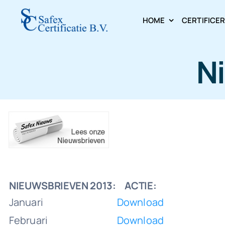
Skip
HOME
CERTIFICE
to
content
N
NIEUWSBRIEVEN 2013:
ACTIE:
Januari
Download
Februari
Download