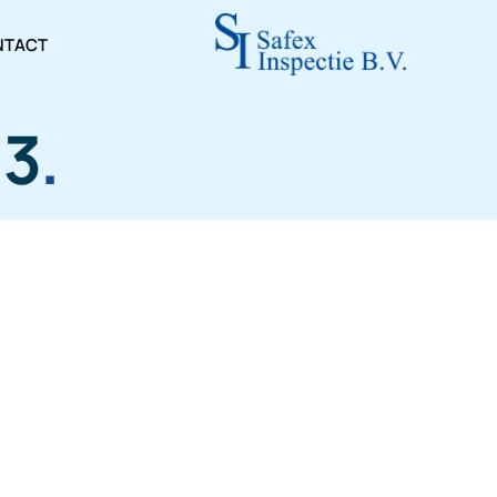
NTACT
13
.