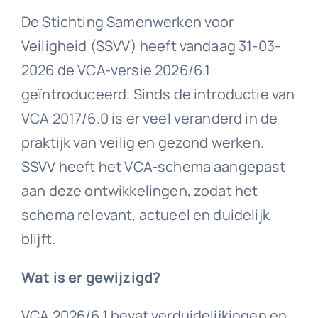
De Stichting Samenwerken voor
Downloads
Veiligheid (SSVV) heeft vandaag 31-03-
2026 de VCA-versie 2026/6.1
Contact
geïntroduceerd. Sinds de introductie van
VCA 2017/6.0 is er veel veranderd in de
praktijk van veilig en gezond werken.
SSVV heeft het VCA-schema aangepast
aan deze ontwikkelingen, zodat het
schema relevant, actueel en duidelijk
blijft.
Wat is er gewijzigd?
VCA 2026/6.1 bevat verduidelijkingen en