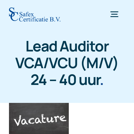
Skip
to
Togg
content
Navig
Lead Auditor
Home
VCA/VCU (M/V)
Certificering
24 – 40 uur
.
Inspectie
WTTA
Nieuws