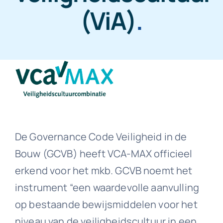
(ViA)
.
Downloads
Contact
De Governance Code Veiligheid in de
Bouw (GCVB) heeft VCA-MAX officieel
erkend voor het mkb. GCVB noemt het
instrument “een waardevolle aanvulling
op bestaande bewijsmiddelen voor het
niveau van de veiligheidscultuur in een