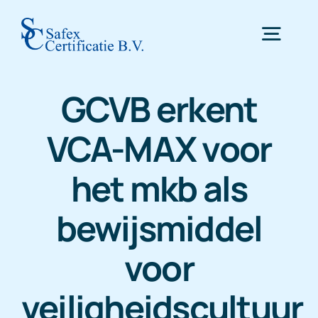
Skip
to
Togg
content
Navig
GCVB erkent
Home
VCA-MAX voor
Certificering
het mkb als
Inspectie
bewijsmiddel
voor
WTTA
veiligheidscultuur
Nieuws