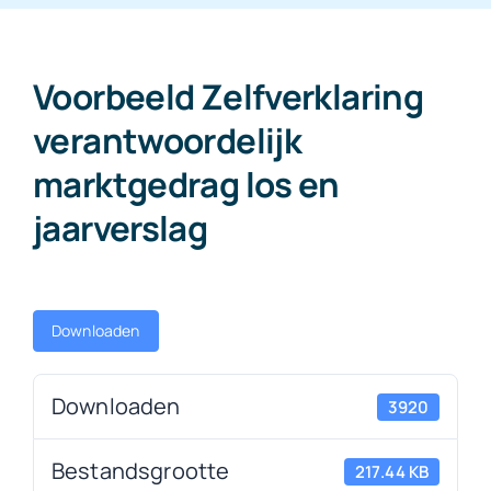
Downloads
Voorbeeld Zelfverklaring
verantwoordelijk
Contact
marktgedrag los en
jaarverslag
Downloaden
Downloaden
3920
Bestandsgrootte
217.44 KB