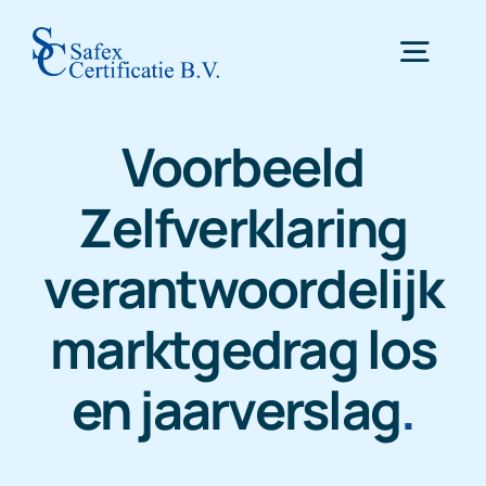
Skip
to
Togg
content
Navig
Voorbeeld
Home
Zelfverklaring
Certificering
verantwoordelijk
Inspectie
marktgedrag los
en jaarverslag
.
WTTA
Nieuws