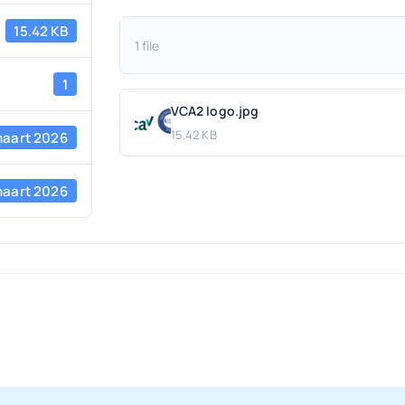
15.42 KB
1 file
1
VCA2 logo.jpg
15.42 KB
maart 2026
maart 2026