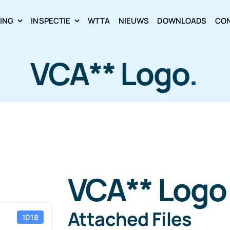
RING
INSPECTIE
WTTA
NIEUWS
DOWNLOADS
CO
VCA** Logo
.
VCA** Logo
Attached Files
1018