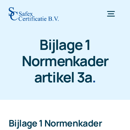
Skip
to
Togg
content
Navig
Bijlage 1
Home
Normenkader
Certificering
artikel 3a
.
Inspectie
WTTA
Bijlage 1 Normenkader
Nieuws