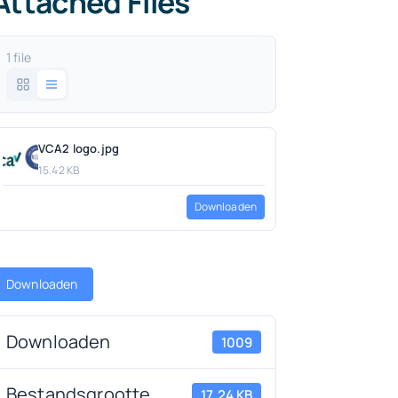
Attached Files
1 file
VCA2 logo.jpg
15.42 KB
Downloaden
Downloaden
Downloaden
1009
Bestandsgrootte
17.24 KB