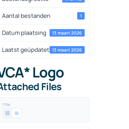
Aantal bestanden
1
Datum plaatsing
13 maart 2026
Laatst geüpdatet
13 maart 2026
VCA* Logo
Attached Files
1 file