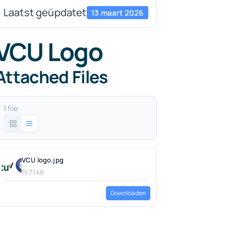
Laatst geüpdatet
13 maart 2026
VCU Logo
Attached Files
1 file
VCU logo.jpg
15.71 KB
Downloaden