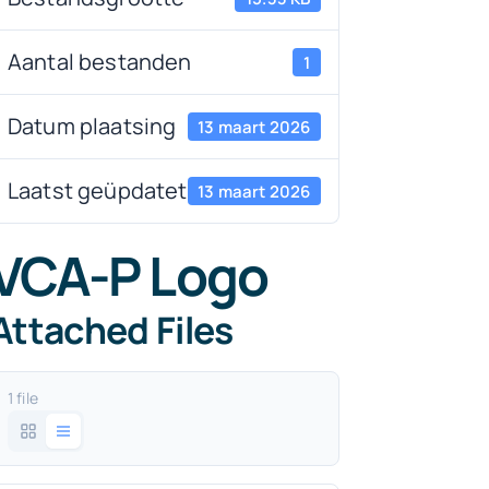
Aantal bestanden
1
Datum plaatsing
13 maart 2026
Laatst geüpdatet
13 maart 2026
VCA-P Logo
Attached Files
1 file